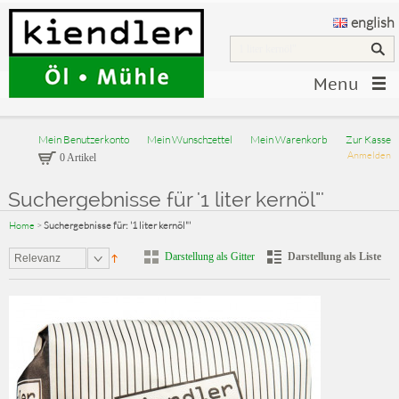
english
Menu
Mein Benutzerkonto
Mein Wunschzettel
Mein Warenkorb
Zur Kasse
Anmelden
0 Artikel
Suchergebnisse für '1 liter kernöl"'
Home
>
Suchergebnisse für: '1 liter kernöl"'
Darstellung als Gitter
Darstellung als Liste
Relevanz