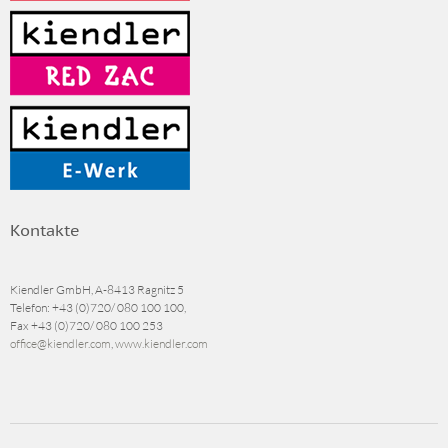
Kontakte
Kiendler GmbH, A-8413 Ragnitz 5
Telefon:
+43 (0)720/ 080 100 100
,
Fax
+43 (0)720/ 080 100 253
office@kiendler.com
,
www.kiendler.com