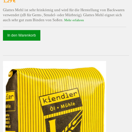
1,29 €
Glattes Mehl ist sehr feinkörnig und wird für die Herstellung von Backwaren
verwendet (zB für Germ-, Strudel- oder Mürbteig). Glattes Mehl eignet sich
auch sehr gut zum Binden von Soßen.
Mehr erfahren
In den Warenkorb