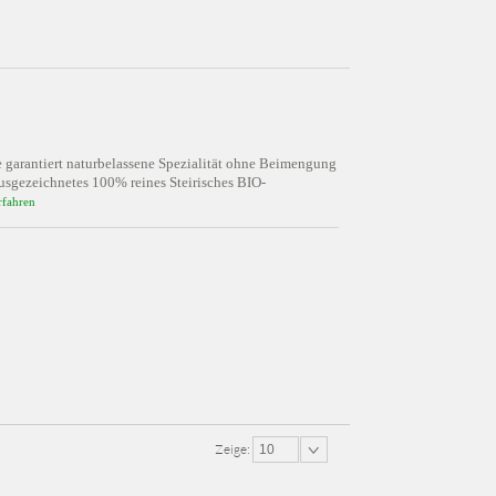
e garantiert naturbelassene Spezialität ohne Beimengung
sgezeichnetes 100% reines Steirisches BIO-
rfahren
Zeige:
10