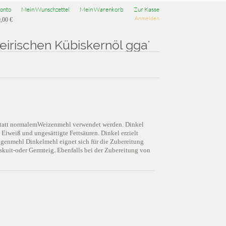
onto
Mein Wunschzettel
Mein Warenkorb
Zur Kasse
Anmelden
,00 €
eirischen Kübiskernöl gga'
n statt normalemWeizenmehl verwendet werden. Dinkel
, Eiweiß und ungesättigte Fettsäuren. Dinkel erzielt
oggenmehl Dinkelmehl eignet sich für die Zubereitung
kuit-oder Germteig. Ebenfalls bei der Zubereitung von