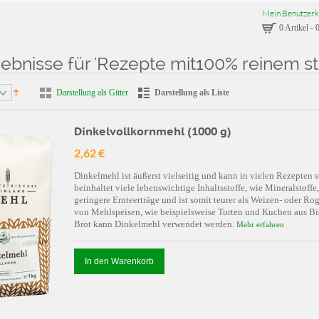
Mein Benutzerk
0 Artikel
-
0
bnisse für 'Rezepte mit100% reinem st
sse für: 'Rezepte mit100% reinem steirischen Kübiskernöl gga'
Darstellung als Gitter
Darstellung als Liste
Dinkelvollkornmehl (1000 g)
2,62 €
Dinkelmehl ist äußerst vielseitig und kann in vielen Rezepte
beinhaltet viele lebenswichtige Inhaltsstoffe, wie Mineralstoffe
geringere Ernteerträge und ist somit teurer als Weizen- oder R
von Mehlspeisen, wie beispielsweise Torten und Kuchen aus Bis
Brot kann Dinkelmehl verwendet werden.
Mehr erfahren
In den Warenkorb