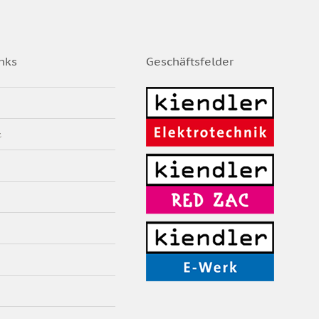
nks
Geschäftsfelder
z