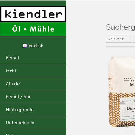
Sucherge
Home
>
Suchergebni
Relevanz
english
Kernöl
Mehl
Allerlei
Kernöl / Abo
Hintergründe
Unternehmen