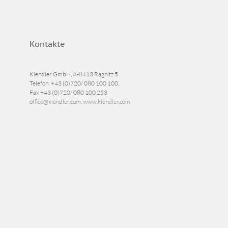
Kontakte
Kiendler GmbH, A-8413 Ragnitz 5
Telefon:
+43 (0)720/ 080 100 100
,
Fax
+43 (0)720/ 080 100 253
office@kiendler.com
,
www.kiendler.com