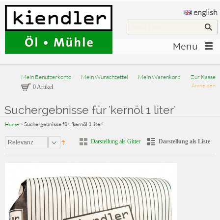
english
Menu
Mein Benutzerkonto
Mein Wunschzettel
Mein Warenkorb
Zur Kasse
Anmelden
0 Artikel
Suchergebnisse für 'kernöl 1 liter'
Home
>
Suchergebnisse für: 'kernöl 1 liter'
Darstellung als Gitter
Darstellung als Liste
Relevanz