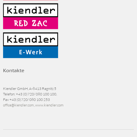
Kontakte
Kiendler GmbH, A-8413 Ragnitz 5
Telefon:
+43 (0)720/ 080 100 100
,
Fax
+43 (0)720/ 080 100 253
office@kiendler.com
,
www.kiendler.com