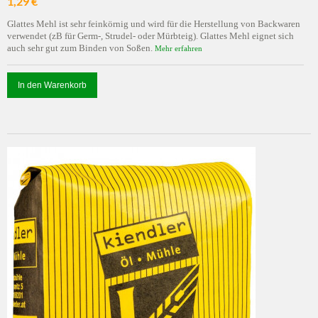
1,29 €
Glattes Mehl ist sehr feinkörnig und wird für die Herstellung von Backwaren
verwendet (zB für Germ-, Strudel- oder Mürbteig). Glattes Mehl eignet sich
auch sehr gut zum Binden von Soßen.
Mehr erfahren
In den Warenkorb