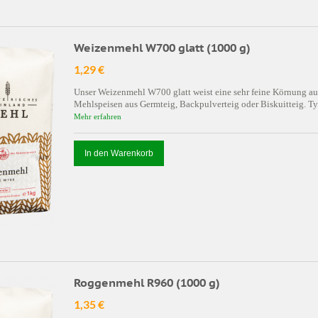
Weizenmehl W700 glatt (1000 g)
1,29 €
Unser Weizenmehl W700 glatt weist eine sehr feine Körnung auf.
Mehlspeisen aus Germteig, Backpulverteig oder Biskuitteig. Ty
Mehr erfahren
In den Warenkorb
Roggenmehl R960 (1000 g)
1,35 €