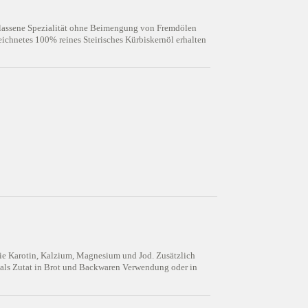
rbelassene Spezialität ohne Beimengung von Fremdölen
ichnetes 100% reines Steirisches Kürbiskernöl erhalten
ie Karotin, Kalzium, Magnesium und Jod. Zusätzlich
n als Zutat in Brot und Backwaren Verwendung oder in