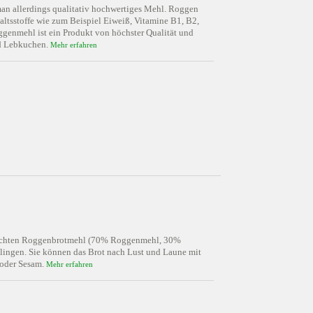
man allerdings qualitativ hochwertiges Mehl. Roggen
haltsstoffe wie zum Beispiel Eiweiß, Vitamine B1, B2,
genmehl ist ein Produkt von höchster Qualität und
nd Lebkuchen.
Mehr erfahren
mischten Roggenbrotmehl (70% Roggenmehl, 30%
elingen. Sie können das Brot nach Lust und Laune mit
 oder Sesam.
Mehr erfahren