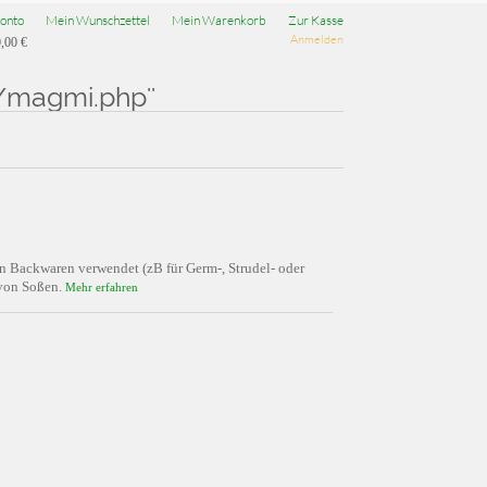
onto
Mein Wunschzettel
Mein Warenkorb
Zur Kasse
Anmelden
,00 €
/magmi.php''
von Backwaren verwendet (zB für Germ-, Strudel- oder
 von Soßen.
Mehr erfahren