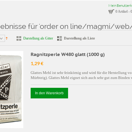
Mein Benutzerk
0 Artikel
-
0
ebnisse für 'order on line/magmi/web
sse für: 'order on line/magmi/web/magmi.php''
Darstellung als Gitter
Darstellung als Liste
Ragnitzperle W480 glatt (1000 g)
1,29 €
Glattes Mehl ist sehr feinkörnig und wird für die Herstellung 
Mürbteig). Glattes Mehl eignet sich auch sehr gut zum Binden
In den Warenkorb