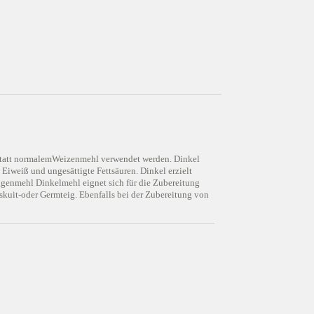
n statt normalemWeizenmehl verwendet werden. Dinkel
, Eiweiß und ungesättigte Fettsäuren. Dinkel erzielt
oggenmehl Dinkelmehl eignet sich für die Zubereitung
kuit-oder Germteig. Ebenfalls bei der Zubereitung von