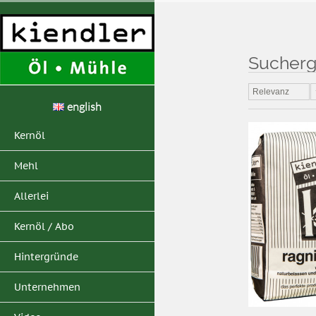
Sucherg
Home
>
Suchergebni
Relevanz
english
Kernöl
Mehl
Allerlei
Kernöl / Abo
Hintergründe
Unternehmen