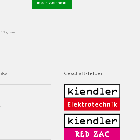
In den Warenkorb
on 11 gesamt
nks
Geschäftsfelder
z