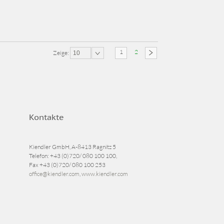
1
2
Zeige:
10
Kontakte
Kiendler GmbH, A-8413 Ragnitz 5
Telefon:
+43 (0)720/ 080 100 100
,
Fax
+43 (0)720/ 080 100 253
office@kiendler.com
,
www.kiendler.com