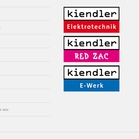
z
e uns