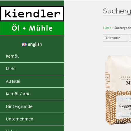
Sucherge
Home
>
Suchergebni
Relevanz
english
Kernöl
Mehl
Allerlei
Kernöl / Abo
Hintergründe
Unternehmen