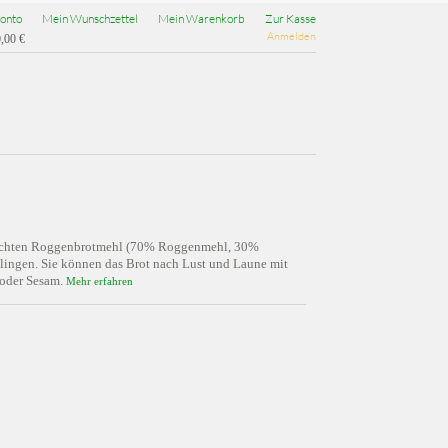
onto
Mein Wunschzettel
Mein Warenkorb
Zur Kasse
Anmelden
,00 €
mischten Roggenbrotmehl (70% Roggenmehl, 30%
elingen. Sie können das Brot nach Lust und Laune mit
 oder Sesam.
Mehr erfahren