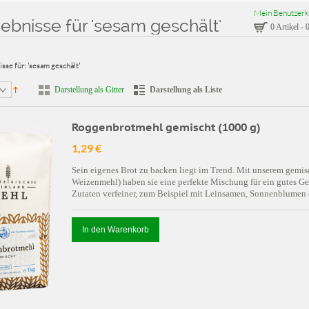
Mein Benutzerk
bnisse für 'sesam geschält'
0 Artikel
-
0
sse für: 'sesam geschält'
Darstellung als Gitter
Darstellung als Liste
Roggenbrotmehl gemischt (1000 g)
1,29 €
Sein eigenes Brot zu backen liegt im Trend. Mit unserem ge
Weizenmehl) haben sie eine perfekte Mischung für ein gutes G
Zutaten verfeiner, zum Beispiel mit Leinsamen, Sonnenblumen
In den Warenkorb