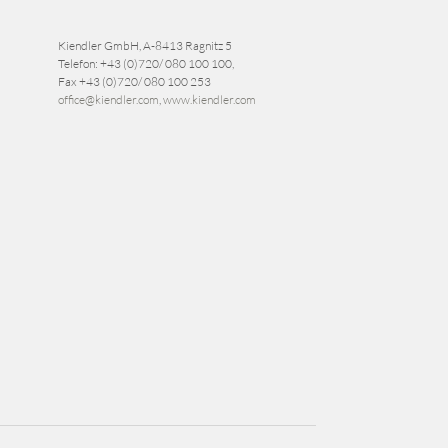
Kiendler GmbH, A-8413 Ragnitz 5
Telefon:
+43 (0)720/ 080 100 100
,
Fax
+43 (0)720/ 080 100 253
office@kiendler.com
,
www.kiendler.com