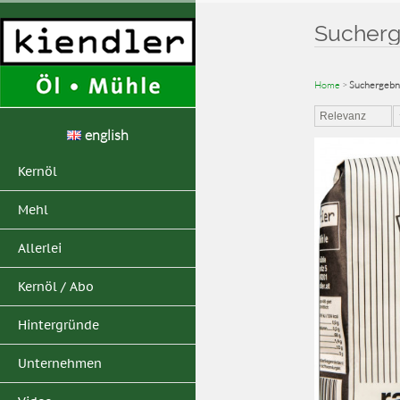
Sucherge
Home
>
Suchergebni
Relevanz
english
Kernöl
Mehl
Allerlei
Kernöl / Abo
Hintergründe
Unternehmen