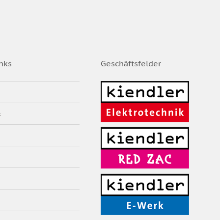
nks
Geschäftsfelder
z