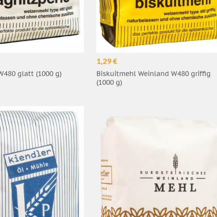
1,29 €
W480 glatt (1000 g)
Biskuitmehl Weinland W480 griffig
(1000 g)