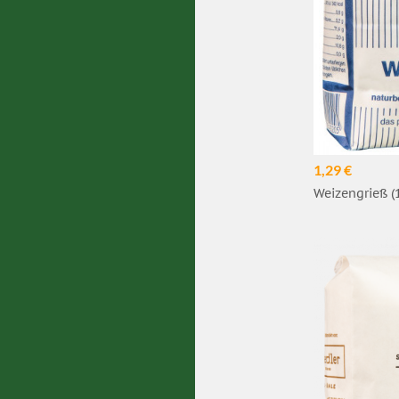
1,29 €
Weizengrieß (