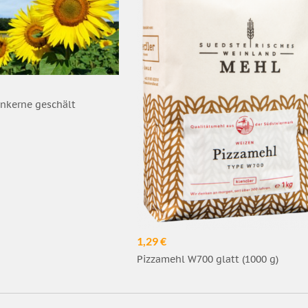
kerne geschält
1,29 €
Pizzamehl W700 glatt (1000 g)