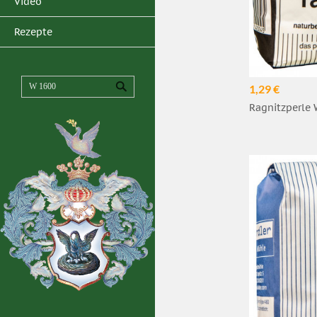
Video
Rezepte
1,29 €
Ragnitzperle 