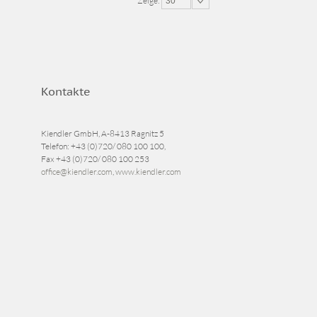
Zeige:
30
Kontakte
Kiendler GmbH, A-8413 Ragnitz 5
Telefon:
+43 (0)720/ 080 100 100
,
Fax
+43 (0)720/ 080 100 253
office@kiendler.com
,
www.kiendler.com