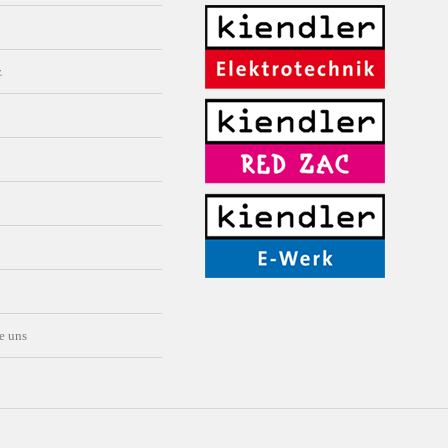
z
e uns