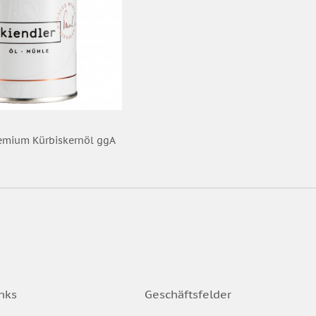
remium Kürbiskernöl ggA
nks
Geschäftsfelder