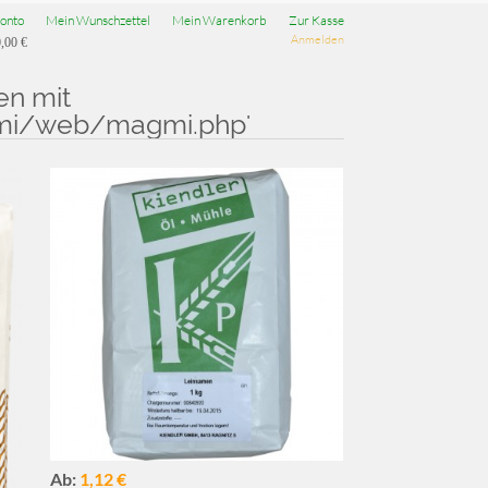
onto
Mein Wunschzettel
Mein Warenkorb
Zur Kasse
Anmelden
,00 €
en mit
i/web/magmi.php'
Ab:
1,12 €