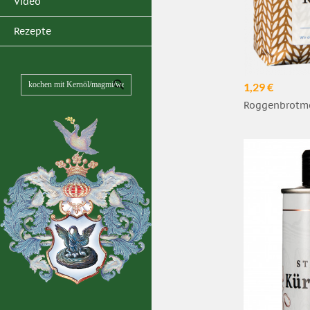
Video
Rezepte
1,29 €
Roggenbrotme