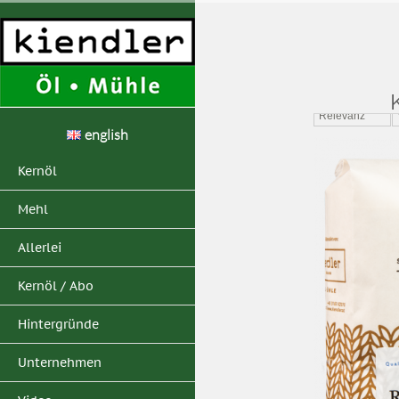
Home
>
Suchergebn
Relevanz
english
Kernöl
Mehl
Allerlei
Kernöl / Abo
Hintergründe
Unternehmen