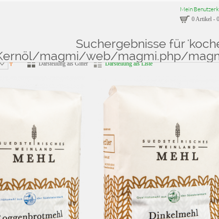
Mein Benutzerk
0 Artikel
-
0
Suchergebnisse für 'koch
isse für: 'kochen mit Kernöl/magmi/web/magmi.php/magmi/web/magmi.php'
Kernöl/magmi/web/magmi.php/magm
Darstellung als Gitter
Darstellung als Liste