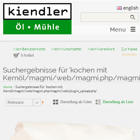
english
Menu
Mein Benutzerkonto
Mein Wunschzettel
Mein Warenkorb
Zur Kasse
Anmelden
0 Artikel
Suchergebnisse für 'kochen mit
Kernöl/magmi/web/magmi.php/magmi/
Home
>
Suchergebnisse für: 'kochen mit
Kernöl/magmi/web/magmi.php/magmi/web/plugin_upload.php'
Darstellung als Gitter
Darstellung als Liste
Relevanz