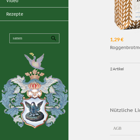
Video
Rezepte
1,29 €
Roggenbrotme
2 Artikel
Nützliche Li
AGB