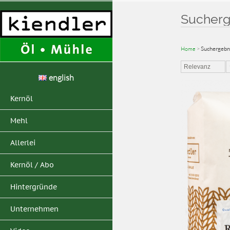
Sucherg
Home
>
Suchergebni
Relevanz
english
Kernöl
Mehl
Allerlei
Kernöl / Abo
Hintergründe
Unternehmen