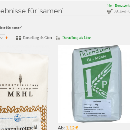
Mein Benutzerk
ebnisse für 'samen'
0 Artikel
-
0
sse für: 'samen'
Darstellung als Gitter
Darstellung als Liste
Ab:
1,12 €