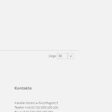
Zeige:
30
Kontakte
Kiendler GmbH, A-8413 Ragnitz 5
Telefon:
+43 (0)720/ 080 100 100
,
Fax
+43 (0)720/ 080 100 253