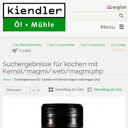
english
Menu
Mein Benutzerkonto
Mein Wunschzettel
Mein Warenkorb
Zur Kasse
Anmelden
0 Artikel
Suchergebnisse für 'kochen mit
Kernöl/magmi/web/magmi.php'
Home
>
Suchergebnisse für: 'kochen mit Kernöl/magmi/web/magmi.php'
Darstellung als Gitter
Darstellung als Liste
Relevanz