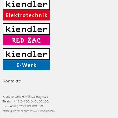
Kontakte
Kiendler GmbH, A-8413 Ragnitz 5
Telefon:
+43 (0)720/ 080 100 100
,
Fax
+43 (0)720/ 080 100 253
office@kiendler.com
,
www.kiendler.com