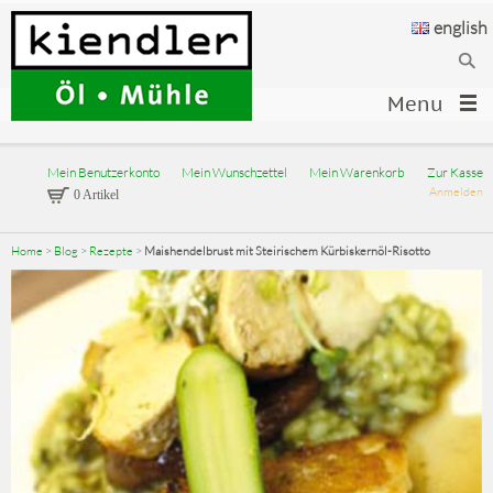
english
Menu
Mein Benutzerkonto
Mein Wunschzettel
Mein Warenkorb
Zur Kasse
Anmelden
0 Artikel
Home
>
Blog
>
Rezepte
>
Maishendelbrust mit Steirischem Kürbiskernöl-Risotto