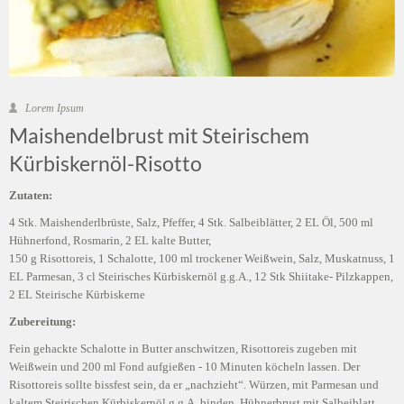
Lorem Ipsum
Maishendelbrust mit Steirischem
Kürbiskernöl-Risotto
Zutaten:
4 Stk. Maishenderlbrüste, Salz, Pfeffer, 4 Stk. Salbeiblätter, 2 EL Öl, 500 ml
Hühnerfond, Rosmarin, 2 EL kalte Butter,
150 g Risottoreis, 1 Schalotte, 100 ml trockener Weißwein, Salz, Muskatnuss, 1
EL Parmesan, 3 cl Steirisches Kürbiskernöl g.g.A., 12 Stk Shiitake- Pilzkappen,
2 EL Steirische Kürbiskerne
Zubereitung:
Fein gehackte Schalotte in Butter anschwitzen, Risottoreis zugeben mit
Weißwein und 200 ml Fond aufgießen - 10 Minuten köcheln lassen. Der
Risottoreis sollte bissfest sein, da er „nachzieht“. Würzen, mit Parmesan und
kaltem Steirischen Kürbiskernöl g.g.A. binden. Hühnerbrust mit Salbeiblatt