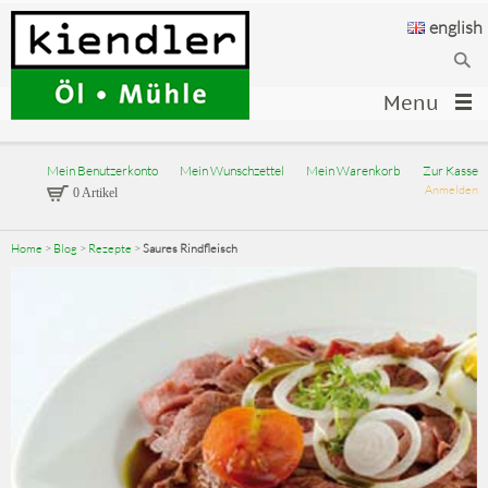
english
Menu
Mein Benutzerkonto
Mein Wunschzettel
Mein Warenkorb
Zur Kasse
Anmelden
0 Artikel
Home
>
Blog
>
Rezepte
>
Saures Rindfleisch