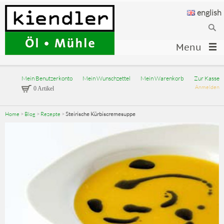
english
Menu
Mein Benutzerkonto
Mein Wunschzettel
Mein Warenkorb
Zur Kasse
Anmelden
0 Artikel
Home
>
Blog
>
Rezepte
>
Steirische Kürbiscremesuppe