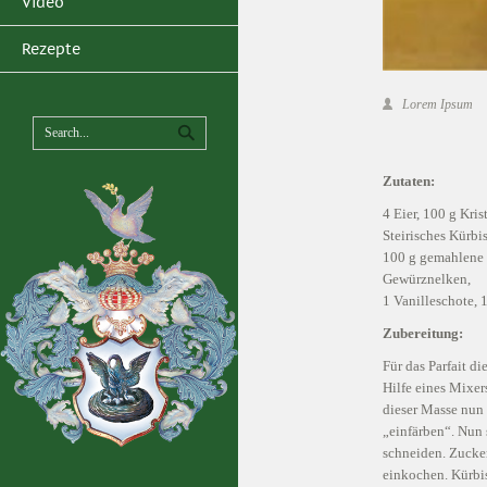
Video
Rezepte
Lorem Ipsum
Zutaten:
4 Eier, 100 g Kris
Steirisches Kürbi
100 g gemahlene S
Gewürznelken,
1 Vanilleschote, 
Zubereitung:
Für das Parfait d
Hilfe eines Mixer
dieser Masse nun
„einfärben“. Nun 
schneiden. Zucke
einkochen. Kürbis