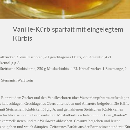
Vanille-Kürbisparfait mit eingelegtem
Kürbis
tallzucker, 2 Vanilleschoten, ½ l geschlagenes Obers, 2 cl Amaretto, 4 cl
skernöl g.g.A.,
teirische Kürbiskerne, 250 g Muskatkürbis, 4 EL Kristallzucker, 1 Zimtstange, 2
1 Sternanis, Weißwein
ie Eier mit dem Zucker und den Vanilleschoten über Wasserdampf warm aufschlagen
s kalt schlagen. Geschlagenes Obers unterheben und Amaretto beigeben. Die Hälfte
 mit Steirischem Kürbiskernöl g.g.A. und gemahlenen Steirischen Kürbiskernen
schichtweise in eine Form einfüllen. Muskatkürbis schälen und in 1 cm „Rauten“
r karamellisieren und mit Weißwein ablöschen. Gewürze beigeben und leicht
 beigeben und weich dämpfen. Gefrorenes Parfait aus der Form stürzen und mit Kü