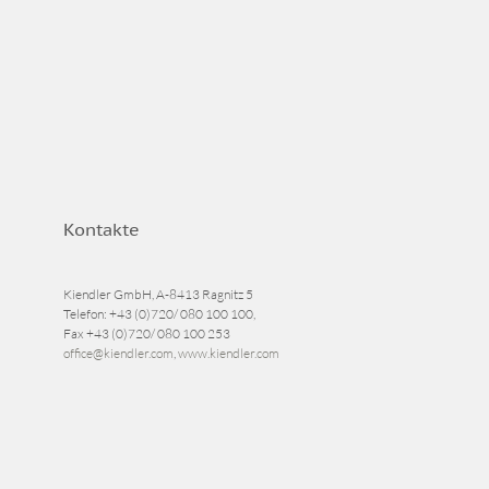
Kontakte
Kiendler GmbH, A-8413 Ragnitz 5
Telefon:
+43 (0)720/ 080 100 100
,
Fax
+43 (0)720/ 080 100 253
office@kiendler.com
,
www.kiendler.com