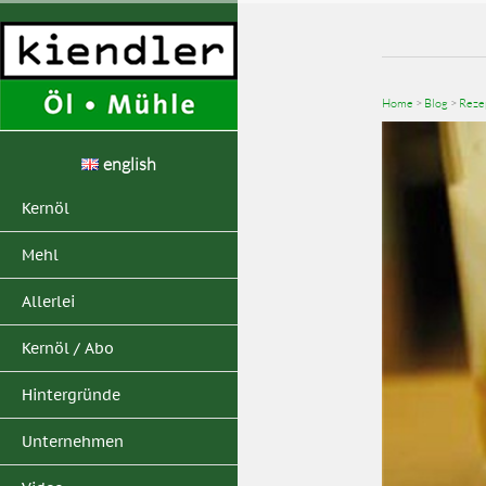
Home
>
Blog
>
Reze
english
Kernöl
Mehl
Allerlei
Kernöl / Abo
Hintergründe
Unternehmen