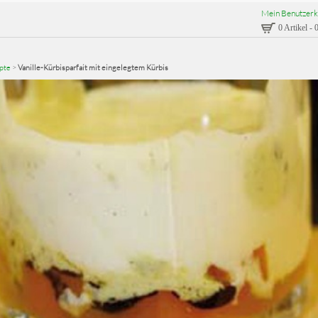
Mein Benutzerk
0 Artikel
-
0
pte
>
Vanille-Kürbisparfait mit eingelegtem Kürbis