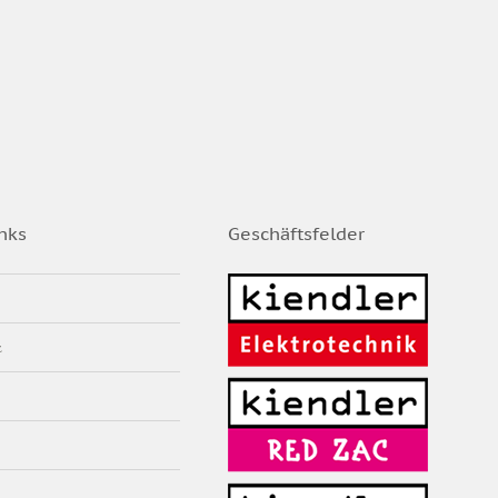
nks
Geschäftsfelder
z