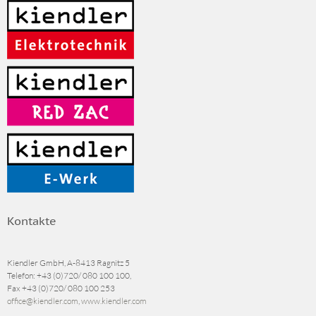
Kontakte
Kiendler GmbH, A-8413 Ragnitz 5
Telefon:
+43 (0)720/ 080 100 100
,
Fax
+43 (0)720/ 080 100 253
office@kiendler.com
,
www.kiendler.com