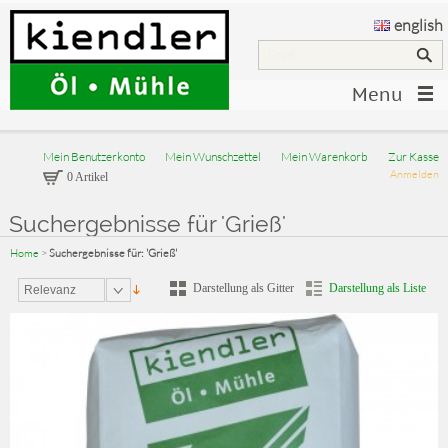
english
Menu
Mein Benutzerkonto
Mein Wunschzettel
Mein Warenkorb
Zur Kasse
Anmelden
0 Artikel
Suchergebnisse für 'Grieß'
Home
>
Suchergebnisse für: 'Grieß'
Darstellung als Gitter
Darstellung als Liste
Relevanz