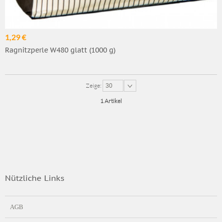
1,29 €
Ragnitzperle W480 glatt (1000 g)
Zeige:
30
1 Artikel
Nützliche Links
AGB