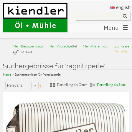
english
Menu
Mein Benutzerkonto
Mein Wunschzettel
Mein Warenkorb
Zur Kasse
Anmelden
0 Artikel
Suchergebnisse für 'ragnitzperle'
Home
>
Suchergebnisse für: 'ragnitzperle'
Darstellung als Gitter
Darstellung als Liste
Relevanz