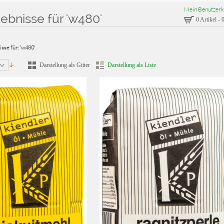
Mein Benutzerk
bnisse für 'w480'
0 Artikel
-
0
sse für: 'w480'
Darstellung als Gitter
Darstellung als Liste