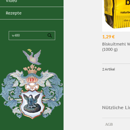
Video
Rezepte
1,29 €
Biskuitmehl W
(1000 g)
2 Artikel
Nützliche Li
AGB