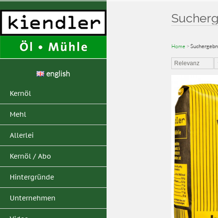
Sucherge
Home
>
Suchergebni
Relevanz
english
Kernöl
Mehl
Allerlei
Kernöl / Abo
Hintergründe
Unternehmen