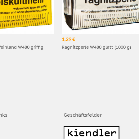
1,29 €
einland W480 griffig
Ragnitzperle W480 glatt (1000 g)
nks
Geschäftsfelder