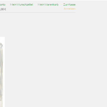
onto
Mein Wunschzettel
Mein Warenkorb
Zur Kasse
Anmelden
,00 €