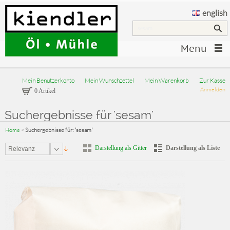
english
Menu
Mein Benutzerkonto
Mein Wunschzettel
Mein Warenkorb
Zur Kasse
Anmelden
0 Artikel
Suchergebnisse für 'sesam'
Home
>
Suchergebnisse für: 'sesam'
Darstellung als Gitter
Darstellung als Liste
Relevanz