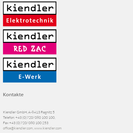
Kontakte
Kiendler GmbH, A-8413 Ragnitz 5
Telefon:
+43 (0)720/ 080 100 100
,
Fax
+43 (0)720/ 080 100 253
office@kiendler.com
,
www.kiendler.com