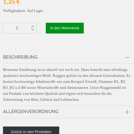
1,35 €
Verfügbarkeit:
Auf Lager
In den Warenkorb
BESCHREIBUNG
Bewusste Ernährung ist so aktuell wie noch nie. Dazu braucht man allerdings
qualitativ hochwertiges Mehl. Roggen gehört zu den ältesten Getreidearten. Es
besitzt hochwertige Inhaltsstoffe wie zum Beispiel Eiweiß, Vitamine B1, B2,
B3, B5 u.d B6 sowie Mineralstoffe und Aminosäuren. Unser Roggenmehl ist
ein Produkt von höchster Qualität und eignet sich besonders für die
Zubereitung von Brot, Gebäck und Lebkuchen.
ALLERGENVERORDNUNG
Detailliertes Artikelblatt (PDF)
Zurück zu den Produkten