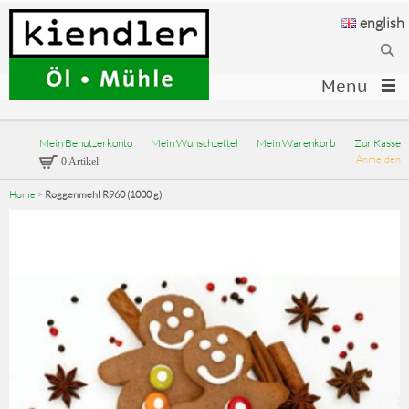
english
Menu
Mein Benutzerkonto
Mein Wunschzettel
Mein Warenkorb
Zur Kasse
Anmelden
0 Artikel
Home
>
Roggenmehl R960 (1000 g)