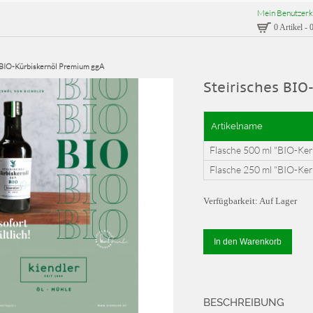
Mein Benutzerk
0 Artikel
-
0
 BIO-Kürbiskernöl Premium ggA
Steirisches BI
Artikelname
Flasche 500 ml "BIO-Ker
Flasche 250 ml "BIO-Ker
Verfügbarkeit:
Auf Lager
In den Warenkorb
BESCHREIBUNG