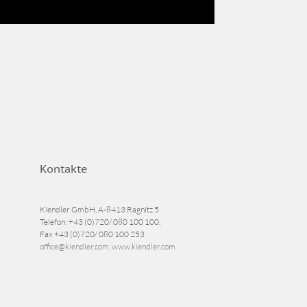
Kontakte
Kiendler GmbH, A-8413 Ragnitz 5
Telefon:
+43 (0)720/ 080 100 100
,
Fax
+43 (0)720/ 080 100 253
office@kiendler.com
,
www.kiendler.com