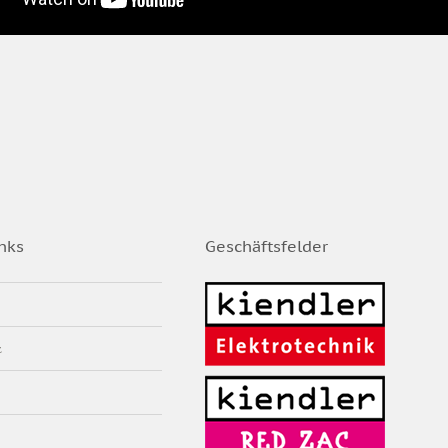
nks
Geschäftsfelder
z