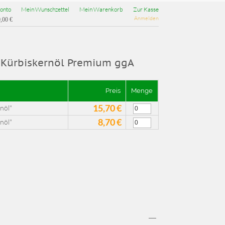
onto
Mein Wunschzettel
Mein Warenkorb
Zur Kasse
Anmelden
,00 €
O-Kürbiskernöl Premium ggA
Preis
Menge
15,70 €
nöl"
8,70 €
nöl"