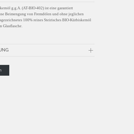
kernöl g.g.A. (AT-BIO-402) ist eine garantiert
 ohne Beimengung von Fremdölen und ohne jeglichen
sgezeichnetes 100% reines Steirisches BIO-Kürbiskernöl
en Glasflasche.
UNG
F)
n