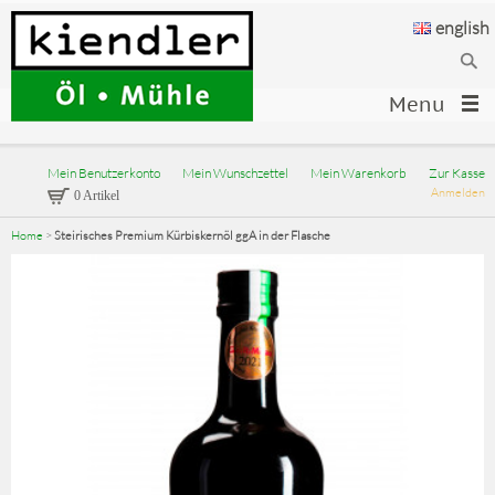
english
Menu
Mein Benutzerkonto
Mein Wunschzettel
Mein Warenkorb
Zur Kasse
Anmelden
0 Artikel
Home
>
Steirisches Premium Kürbiskernöl ggA in der Flasche