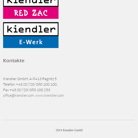
Kontakte
Kiendler GmbH, A-8413 Ragnitz 5
Telefon:
+43 (0)720/ 080 100 100
,
Fax
+43 (0)720/ 080 100 253
office@kiendler.com
,
www.kiendler.com
2014 Kiendler GmbH