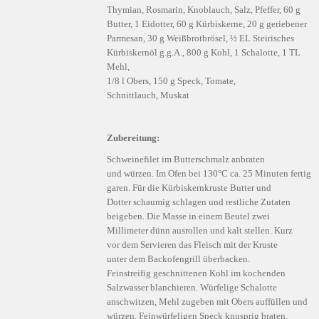
Thymian, Rosmarin, Knoblauch, Salz, Pfeffer, 60 g
Butter, 1 Eidotter, 60 g Kürbiskerne, 20 g geriebener
Parmesan, 30 g Weißbrotbrösel, ½ EL Steirisches
Kürbiskernöl g.g.A., 800 g Kohl, 1 Schalotte, 1 TL
Mehl,
1/8 l Obers, 150 g Speck, Tomate,
Schnittlauch, Muskat
Zubereitung:
Schweinefilet im Butterschmalz anbraten
und würzen. Im Ofen bei 130°C ca. 25 Minuten fertig
garen. Für die Kürbiskernkruste Butter und
Dotter schaumig schlagen und restliche Zutaten
beigeben. Die Masse in einem Beutel zwei
Millimeter dünn ausrollen und kalt stellen. Kurz
vor dem Servieren das Fleisch mit der Kruste
unter dem Backofengrill überbacken.
Feinstreifig geschnittenen Kohl im kochenden
Salzwasser blanchieren. Würfelige Schalotte
anschwitzen, Mehl zugeben mit Obers auffüllen und
würzen. Feinwürfeligen Speck knusprig braten.