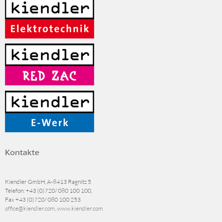
Kontakte
Kiendler GmbH, A-8413 Ragnitz 5
Telefon:
+43 (0)720/ 080 100 100
,
Fax
+43 (0)720/ 080 100 253
office@kiendler.com
,
www.kiendler.com