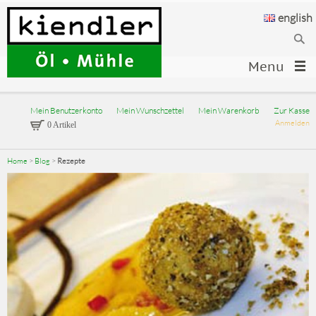
english
Menu
Mein Benutzerkonto
Mein Wunschzettel
Mein Warenkorb
Zur Kasse
Anmelden
0 Artikel
Home
>
Blog
>
Rezepte