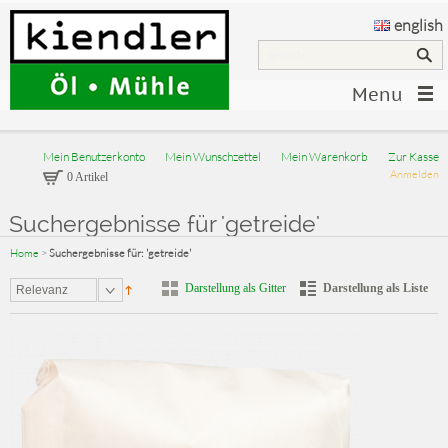
english
Menu
Mein Benutzerkonto
Mein Wunschzettel
Mein Warenkorb
Zur Kasse
Anmelden
0 Artikel
Suchergebnisse für 'getreide'
Home
>
Suchergebnisse für: 'getreide'
Darstellung als Gitter
Darstellung als Liste
Relevanz