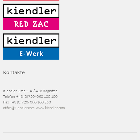
Kontakte
Kiendler GmbH, A-8413 Ragnitz 5
Telefon:
+43 (0)720/ 080 100 100
,
Fax
+43 (0)720/ 080 100 253
office@kiendler.com
,
www.kiendler.com