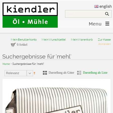
english
Menu
Mein Benutzerkonto
Mein Wunschzettel
Mein Warenkorb
Zur Kasse
Anmelden
0 Artikel
Suchergebnisse für 'mehl'
Home
>
Suchergebnisse für: 'mehl'
Darstellung als Gitter
Darstellung als Liste
Relevanz