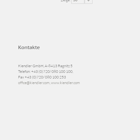
30
Kontakte
Kiendler GmbH, A-8413 Ragnitz 5
Telefon:
+43 (0)720/ 080 100 100
,
Fax
+43 (0)720/ 080 100 253
office@kiendler.com
,
www.kiendler.com