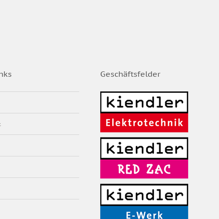
nks
Geschäftsfelder
z