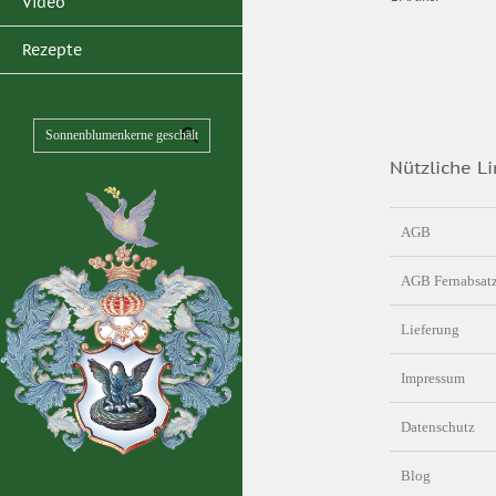
Video
Rezepte
Nützliche Li
AGB
AGB Fernabsat
Lieferung
Impressum
Datenschutz
Blog