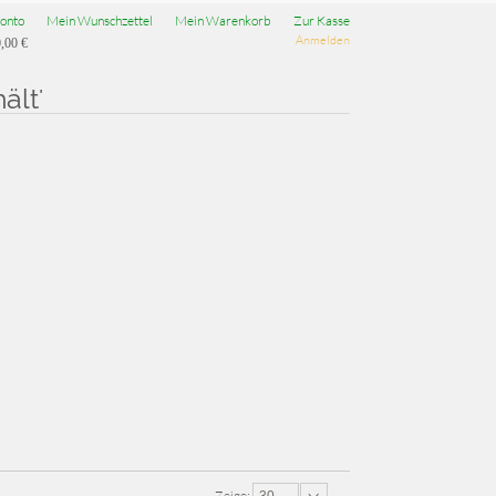
onto
Mein Wunschzettel
Mein Warenkorb
Zur Kasse
Anmelden
,00 €
ält'
Zeige: