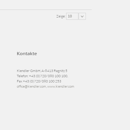
Zeige:
10
Kontakte
Kiendler GmbH, A-8413 Ragnitz 5
Telefon:
+43 (0)720/ 080 100 100
,
Fax
+43 (0)720/ 080 100 253
office@kiendler.com
,
www.kiendler.com