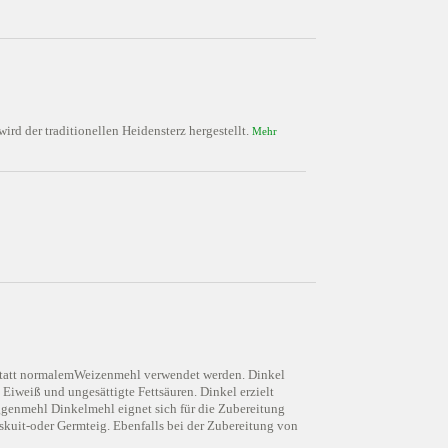
rd der traditionellen Heidensterz hergestellt.
Mehr
n statt normalemWeizenmehl verwendet werden. Dinkel
, Eiweiß und ungesättigte Fettsäuren. Dinkel erzielt
oggenmehl Dinkelmehl eignet sich für die Zubereitung
kuit-oder Germteig. Ebenfalls bei der Zubereitung von