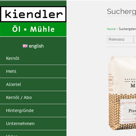
Sucherge
Home
>
Suchergebni
Relevanz
english
Kernöl
Mehl
Allerlei
Kernöl / Abo
Hintergründe
Unternehmen