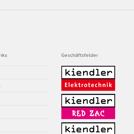
nks
Geschäftsfelder
z