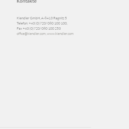
Kontakte
Kiendler GmbH, A-8413 Ragnitz 5
Telefon:
+43 (0)720/ 080 100 100
,
Fax
+43 (0)720/ 080 100 253
office@kiendler.com
,
www.kiendler.com