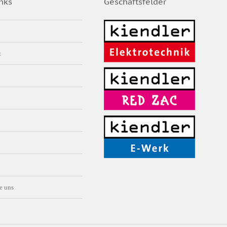
nks
Geschäftsfelder
z
e uns