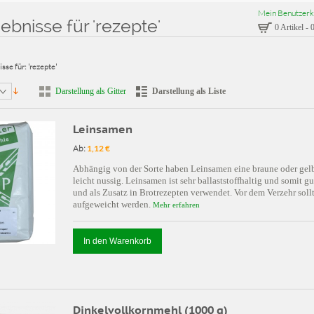
Mein Benutzerk
bnisse für 'rezepte'
0 Artikel
-
0
sse für: 'rezepte'
Darstellung als Gitter
Darstellung als Liste
Leinsamen
Ab:
1,12 €
Abhängig von der Sorte haben Leinsamen eine braune oder gelb
leicht nussig. Leinsamen ist sehr ballaststoffhaltig und somit
und als Zusatz in Brotrezepten verwendet. Vor dem Verzehr soll
aufgeweicht werden.
Mehr erfahren
In den Warenkorb
Dinkelvollkornmehl (1000 g)