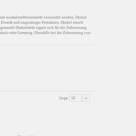
n statt normalemWeizenmehl verwendet werden. Dinkel
, Eiweiß und ungesättigte Fettsäuren. Dinkel erzielt
oggenmehl Dinkelmehl eignet sich für die Zubereitung
kuit-oder Germteig. Ebenfalls bei der Zubereitung von
Zeige:
10