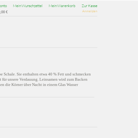
onto
Mein Wunschzettel
Mein Warenkorb
Zur Kasse
Anmelden
,00 €
e Schale. Sie enthalten etwa 40 % Fett und schmecken
 gut für unsere Verdauung. Leinsamen wird zum Backen
ten die Körner über Nacht in einem Glas Wasser