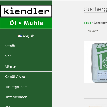
Sucherge
Home
>
Suchergebni
Relevanz
english
Kernöl
Mehl
Allerlei
Kernöl / Abo
Hintergründe
Unternehmen