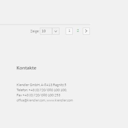
1
2
Zeige:
10
Kontakte
Kiendler GmbH, A-8413 Ragnitz 5
Telefon:
+43 (0)720/ 080 100 100
,
Fax
+43 (0)720/ 080 100 253
office@kiendler.com
,
www.kiendler.com