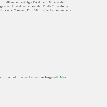
, Eiweiß und ungesättigte Fettsäuren. Dinkel erzielt
oggenmehl Dinkelmehl eignet sich für die Zubereitung
kuit-oder Germteig. Ebenfalls bei der Zubereitung von
rd der traditionellen Heidensterz hergestellt.
Mehr