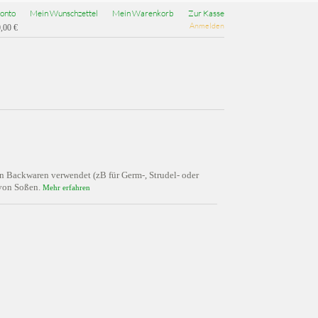
onto
Mein Wunschzettel
Mein Warenkorb
Zur Kasse
Anmelden
,00 €
von Backwaren verwendet (zB für Germ-, Strudel- oder
 von Soßen.
Mehr erfahren