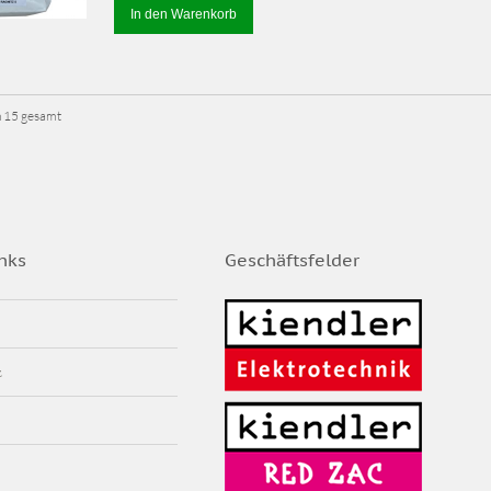
In den Warenkorb
on 15 gesamt
nks
Geschäftsfelder
z