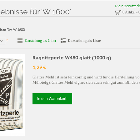
Mein Benutzerk
bnisse für 'W 1600'
0 Artikel
-
0
sse für: 'W 1600'
Darstellung als Gitter
Darstellung als Liste
Ragnitzperle W480 glatt (1000 g)
1,29 €
Glattes Mehl ist sehr feinkörnig und wird für die Herstellung 
Mürbteig). Glattes Mehl eignet sich auch sehr gut zum Binden
In den Warenkorb