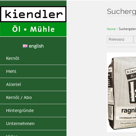
Sucherge
Home
>
Suchergebni
Relevanz
english
Kernöl
Mehl
Allerlei
Kernöl / Abo
Hintergründe
Unternehmen