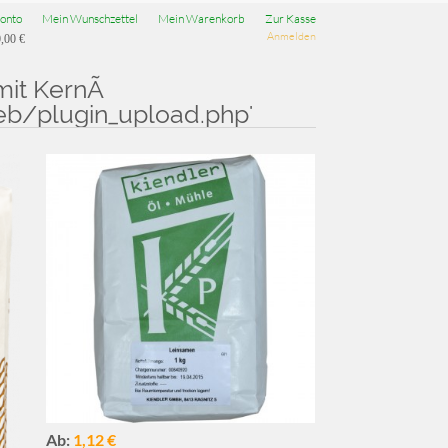
onto
Mein Wunschzettel
Mein Warenkorb
Zur Kasse
Anmelden
,00 €
mit KernÃ
plugin_upload.php'
Ab:
1,12 €