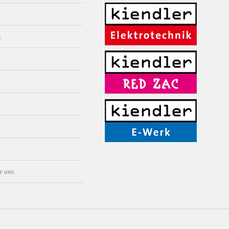
z
e uns