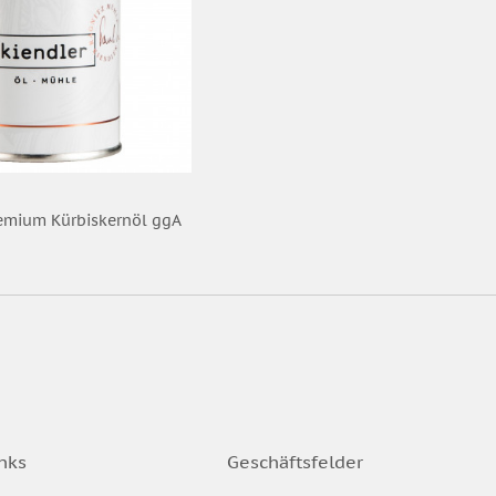
remium Kürbiskernöl ggA
nks
Geschäftsfelder