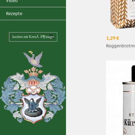
Video
Rezepte
1,29 €
Roggenbrotme