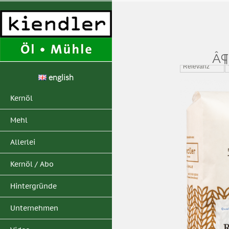
Home
>
Suchergebn
Â¶
Relevanz
english
Kernöl
Mehl
Allerlei
Kernöl / Abo
Hintergründe
Unternehmen