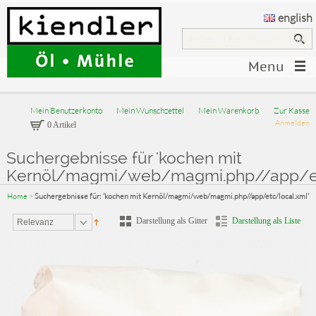
english
Menu
Mein Benutzerkonto
Mein Wunschzettel
Mein Warenkorb
Zur Kasse
Anmelden
0 Artikel
Suchergebnisse für 'kochen mit
Kernöl/magmi/web/magmi.php//app/etc
Home
>
Suchergebnisse für: 'kochen mit Kernöl/magmi/web/magmi.php//app/etc/local.xml'
Darstellung als Gitter
Darstellung als Liste
Relevanz