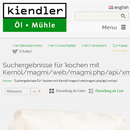
english
Menu
Mein Benutzerkonto
Mein Wunschzettel
Mein Warenkorb
Zur Kasse
Anmelden
0 Artikel
Suchergebnisse für 'kochen mit
Kernöl/magmi/web/magmi.php/api/xml
Home
>
Suchergebnisse für: 'kochen mit Kernöl/magmi/web/magmi.php/api/xmlrpc'
Darstellung als Gitter
Darstellung als Liste
Relevanz