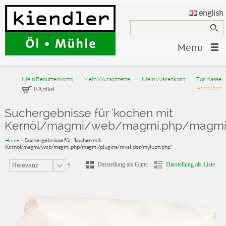
english
Menu
Mein Benutzerkonto
Mein Wunschzettel
Mein Warenkorb
Zur Kasse
Anmelden
0 Artikel
Suchergebnisse für 'kochen mit
Kernöl/magmi/web/magmi.php/magmi/p
Home
>
Suchergebnisse für: 'kochen mit
Kernöl/magmi/web/magmi.php/magmi/plugins/revslider/myluph.php'
Darstellung als Gitter
Darstellung als Liste
Relevanz