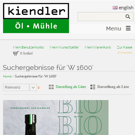
english
Menu
Mein Benutzerkonto
Mein Wunschzettel
Mein Warenkorb
Zur Kasse
Anmelden
0 Artikel
Suchergebnisse für 'W 1600'
Home
>
Suchergebnisse für: 'W 1600'
Darstellung als Gitter
Darstellung als Liste
Relevanz