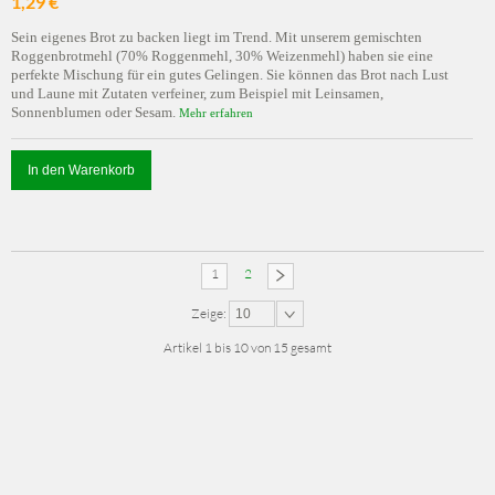
1,29 €
Sein eigenes Brot zu backen liegt im Trend. Mit unserem gemischten
Roggenbrotmehl (70% Roggenmehl, 30% Weizenmehl) haben sie eine
perfekte Mischung für ein gutes Gelingen. Sie können das Brot nach Lust
und Laune mit Zutaten verfeiner, zum Beispiel mit Leinsamen,
Sonnenblumen oder Sesam.
Mehr erfahren
In den Warenkorb
1
2
Zeige:
10
Artikel 1 bis 10 von 15 gesamt