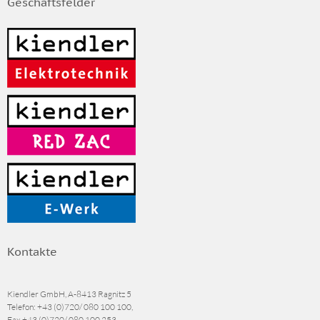
Geschäftsfelder
Kontakte
Kiendler GmbH, A-8413 Ragnitz 5
Telefon:
+43 (0)720/ 080 100 100
,
Fax
+43 (0)720/ 080 100 253