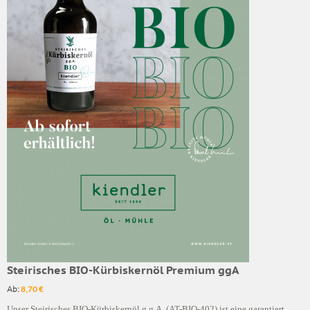
Steirisches BIO-Kürbiskernöl Premium ggA
Ab:
8,70 €
Unser Steirisches BIO-Kürbiskernöl g.g.A. (AT-BIO-402) ist eine garantiert