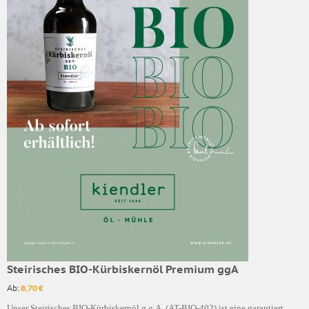
Steirisches BIO-Kürbiskernöl Premium ggA
Ab:
8,70 €
Unser Steirisches BIO-Kürbiskernöl g.g.A. (AT-BIO-402) ist eine garantiert