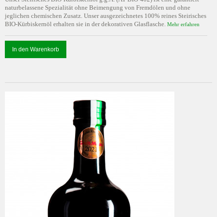
naturbelassene Spezialität ohne Beimengung von Fremdölen und ohne
jeglichen chemischen Zusatz. Unser ausgezeichnetes 100% reines Steirisches
BIO-Kürbiskernöl erhalten sie in der dekorativen Glasflasche.
Mehr erfahren
In den Warenkorb