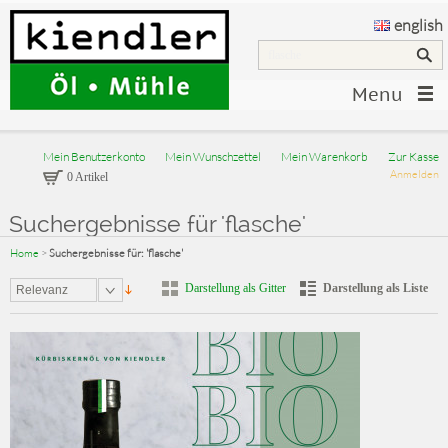
english
Menu
Mein Benutzerkonto
Mein Wunschzettel
Mein Warenkorb
Zur Kasse
Anmelden
0 Artikel
Suchergebnisse für 'flasche'
Home
>
Suchergebnisse für: 'flasche'
Darstellung als Gitter
Darstellung als Liste
Relevanz