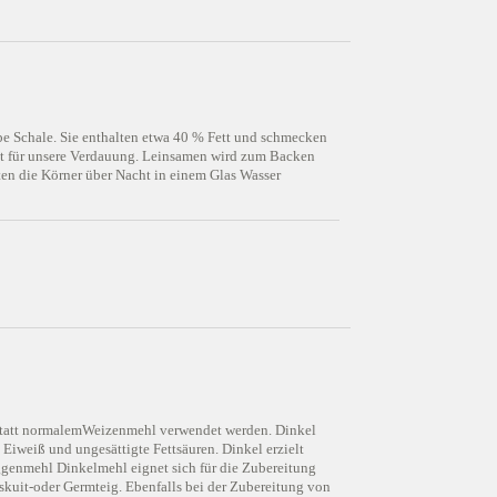
e Schale. Sie enthalten etwa 40 % Fett und schmecken
 gut für unsere Verdauung. Leinsamen wird zum Backen
ten die Körner über Nacht in einem Glas Wasser
n statt normalemWeizenmehl verwendet werden. Dinkel
, Eiweiß und ungesättigte Fettsäuren. Dinkel erzielt
oggenmehl Dinkelmehl eignet sich für die Zubereitung
kuit-oder Germteig. Ebenfalls bei der Zubereitung von