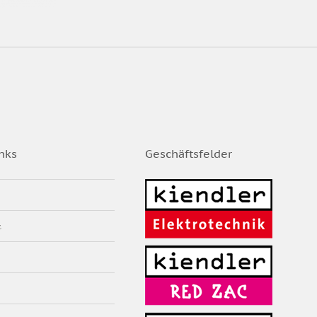
nks
Geschäftsfelder
z