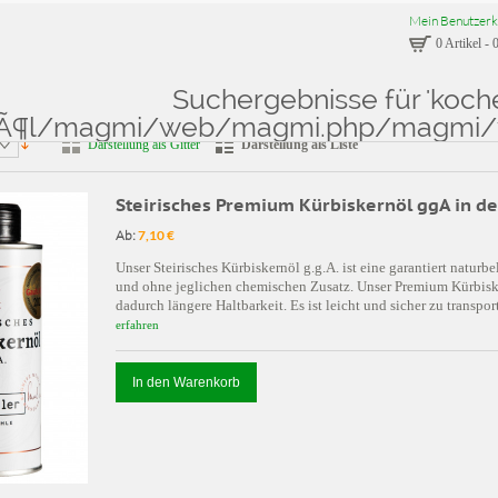
Mein Benutzerk
0 Artikel
-
0
Suchergebnisse für 'koch
isse für: 'kochen mit KernÃ¶l/magmi/web/magmi.php/magmi/web/plugin_upload.php'
Ã¶l/magmi/web/magmi.php/magmi/we
Darstellung als Gitter
Darstellung als Liste
Steirisches Premium Kürbiskernöl ggA in d
Ab:
7,10 €
Unser Steirisches Kürbiskernöl g.g.A. ist eine garantiert natu
und ohne jeglichen chemischen Zusatz. Unser Premium Kürbisk
dadurch längere Haltbarkeit. Es ist leicht und sicher zu transpo
erfahren
In den Warenkorb