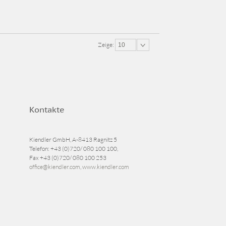
Zeige:
10
Kontakte
Kiendler GmbH, A-8413 Ragnitz 5
Telefon:
+43 (0)720/ 080 100 100
,
Fax
+43 (0)720/ 080 100 253
office@kiendler.com
,
www.kiendler.com