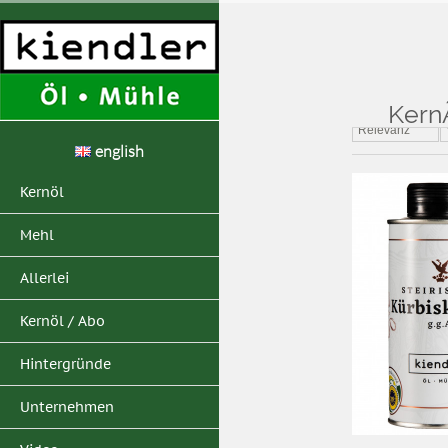
Home
>
Suchergebn
Kern
Relevanz
english
Kernöl
Mehl
Allerlei
Kernöl / Abo
Hintergründe
Unternehmen