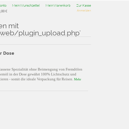
onto
Mein Wunschzettel
Mein Warenkorb
Zur Kasse
Anmelden
,00 €
en mit
b/plugin_upload.php'
er Dose
rbelassene Spezialität ohne Beimengung von Fremdölen
ernöl in der Dose gewährt 100% Lichtschutz und
rtieren - somit die ideale Verpackung für Reisen.
Mehr