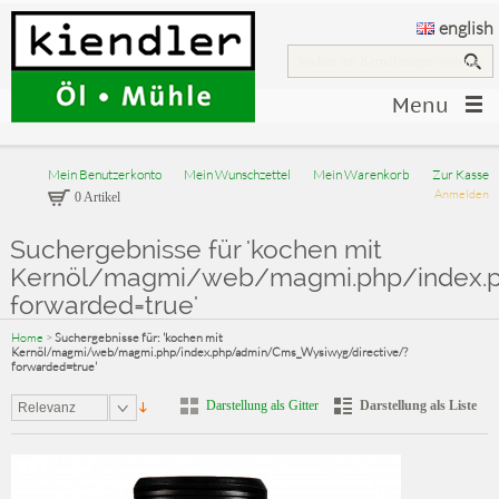
english
Menu
Mein Benutzerkonto
Mein Wunschzettel
Mein Warenkorb
Zur Kasse
Anmelden
0 Artikel
Suchergebnisse für 'kochen mit
Kernöl/magmi/web/magmi.php/index.p
forwarded=true'
Home
>
Suchergebnisse für: 'kochen mit
Kernöl/magmi/web/magmi.php/index.php/admin/Cms_Wysiwyg/directive/?
forwarded=true'
Darstellung als Gitter
Darstellung als Liste
Relevanz