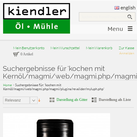
english
Menu
Mein Benutzerkonto
Mein Wunschzettel
Mein Warenkorb
Zur Kasse
Anmelden
0 Artikel
Suchergebnisse für 'kochen mit
Kernöl/magmi/web/magmi.php/magmi/p
Home
>
Suchergebnisse für: 'kochen mit
Kernöl/magmi/web/magmi.php/magmi/plugins/revslider/myluph.php'
Darstellung als Gitter
Darstellung als Liste
Relevanz