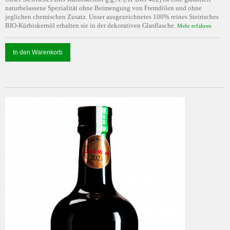
naturbelassene Spezialität ohne Beimengung von Fremdölen und ohne
jeglichen chemischen Zusatz. Unser ausgezeichnetes 100% reines Steirisches
BIO-Kürbiskernöl erhalten sie in der dekorativen Glasflasche.
Mehr erfahren
In den Warenkorb