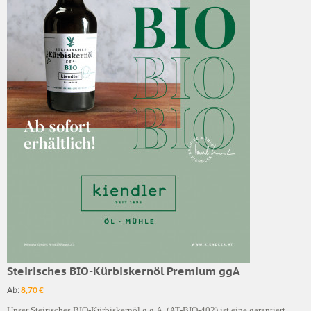
Steirisches BIO-Kürbiskernöl Premium ggA
Ab:
8,70 €
Unser Steirisches BIO-Kürbiskernöl g.g.A. (AT-BIO-402) ist eine garantiert