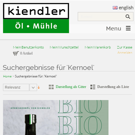
english
Menu
Mein Benutzerkonto
Mein Wunschzettel
Mein Warenkorb
Zur Kasse
Anmelden
0 Artikel
Suchergebnisse für 'Kernoel'
Home
>
Suchergebnisse für: 'Kernoel'
Darstellung als Gitter
Darstellung als Liste
Relevanz