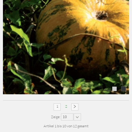
1
2
1
2
Zeige:
10
Artikel 1 bis 10 von 12 gesamt