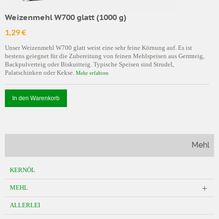
Weizenmehl W700 glatt (1000 g)
1,29 €
Unser Weizenmehl W700 glatt weist eine sehr feine Körnung auf. Es ist
bestens geiegnet für die Zubereitung von feinen Mehlspeisen aus Germteig,
Backpulverteig oder Biskuitteig. Typische Speisen sind Strudel,
Palatschinken oder Kekse.
Mehr erfahren
In den Warenkorb
Mehl
KERNÖL
MEHL
ALLERLEI
Weizenmehle
Roggenmehle