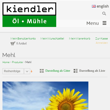
english
Menu
Mein Benutzerkonto
Mein Wunschzettel
Mein Warenkorb
Zur Kasse
Anmelden
0 Artikel
Mehl
Home
>
Produkte
>
Mehl
Darstellung als Gitter
Darstellung als Liste
Reihenfolge