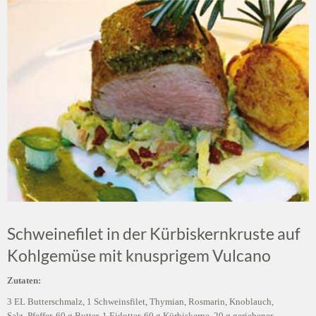
Schweinefilet in der Kürbiskernkruste auf
Kohlgemüse mit knusprigem Vulcano
Zutaten:
3 EL Butterschmalz, 1 Schweinsfilet, Thymian, Rosmarin, Knoblauch,
Salz, Pfeffer, 60 g Butter, 1 Eidotter, 60 g Kürbiskerne, 20 g geriebener