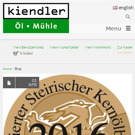
english
Menu
Mein Benutzerkonto
Mein Wunschzettel
Mein Warenkorb
Zur Kasse
Anmelden
0 Artikel
Home
>
Blog
01
APR