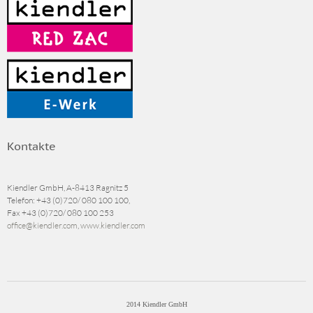
Kontakte
Kiendler GmbH, A-8413 Ragnitz 5
Telefon:
+43 (0)720/ 080 100 100
,
Fax
+43 (0)720/ 080 100 253
office@kiendler.com
,
www.kiendler.com
2014 Kiendler GmbH