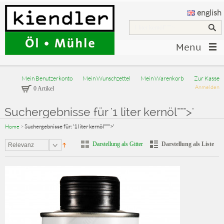
english
Menu
Mein Benutzerkonto
Mein Wunschzettel
Mein Warenkorb
Zur Kasse
Anmelden
0 Artikel
Suchergebnisse für '1 liter kernöl""">'
Home
>
Suchergebnisse für: '1 liter kernöl""">'
Darstellung als Gitter
Darstellung als Liste
Relevanz