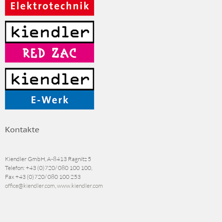
Kontakte
Kiendler GmbH, A-8413 Ragnitz 5
Telefon:
+43 (0)720/ 080 100 100
,
Fax
+43 (0)720/ 080 100 253
office@kiendler.com
,
www.kiendler.com