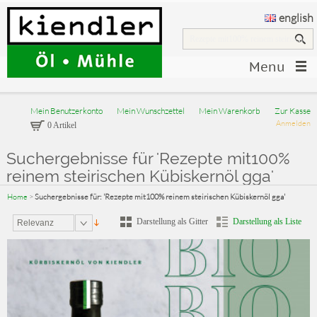
english
Menu
Mein Benutzerkonto
Mein Wunschzettel
Mein Warenkorb
Zur Kasse
Anmelden
0 Artikel
Suchergebnisse für 'Rezepte mit100%
reinem steirischen Kübiskernöl gga'
Home
>
Suchergebnisse für: 'Rezepte mit100% reinem steirischen Kübiskernöl gga'
Darstellung als Gitter
Darstellung als Liste
Relevanz