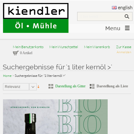
english
Menu
Mein Benutzerkonto
Mein Wunschzettel
Mein Warenkorb
Zur Kasse
Anmelden
0 Artikel
Suchergebnisse für '1 liter kernöl >'
Home
>
Suchergebnisse für: '1 liter kernöl >'
Darstellung als Gitter
Darstellung als Liste
Relevanz