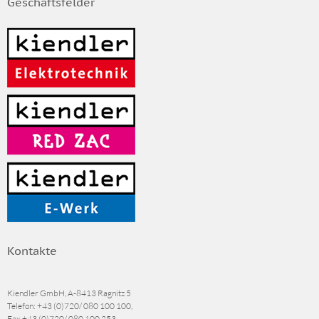
Geschäftsfelder
Kontakte
Kiendler GmbH, A-8413 Ragnitz 5
Telefon:
+43 (0)720/ 080 100 100
,
Fax
+43 (0)720/ 080 100 253