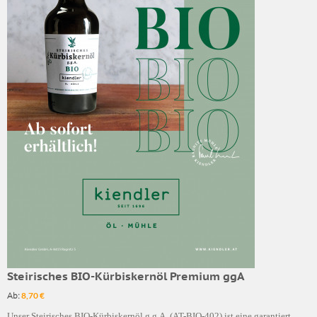
Steirisches BIO-Kürbiskernöl Premium ggA
Ab:
8,70 €
Unser Steirisches BIO-Kürbiskernöl g.g.A. (AT-BIO-402) ist eine garantiert