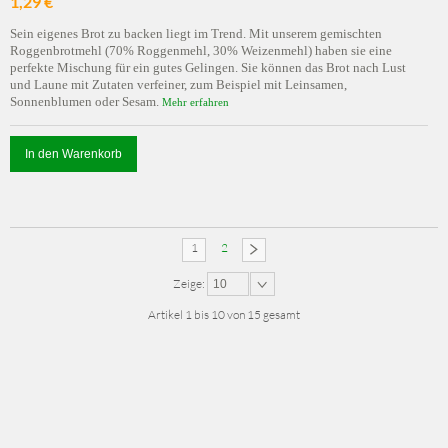
1,29 €
Sein eigenes Brot zu backen liegt im Trend. Mit unserem gemischten
Roggenbrotmehl (70% Roggenmehl, 30% Weizenmehl) haben sie eine
perfekte Mischung für ein gutes Gelingen. Sie können das Brot nach Lust
und Laune mit Zutaten verfeiner, zum Beispiel mit Leinsamen,
Sonnenblumen oder Sesam.
Mehr erfahren
In den Warenkorb
1
2
Zeige:
10
Artikel 1 bis 10 von 15 gesamt