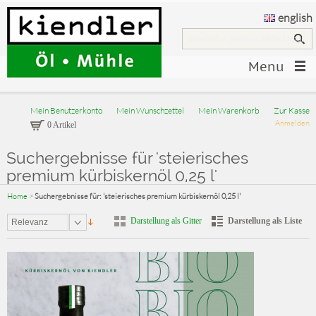
english
Menu
Mein Benutzerkonto
Mein Wunschzettel
Mein Warenkorb
Zur Kasse
Anmelden
0 Artikel
Suchergebnisse für 'steierisches
premium kürbiskernöl 0,25 l'
Home
>
Suchergebnisse für: 'steierisches premium kürbiskernöl 0,25 l'
Darstellung als Gitter
Darstellung als Liste
Relevanz