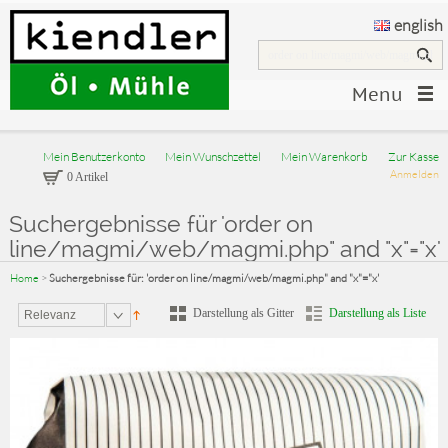
english
Menu
Mein Benutzerkonto
Mein Wunschzettel
Mein Warenkorb
Zur Kasse
Anmelden
0 Artikel
Suchergebnisse für 'order on
line/magmi/web/magmi.php" and "x"="x'
Home
>
Suchergebnisse für: 'order on line/magmi/web/magmi.php" and "x"="x'
Darstellung als Gitter
Darstellung als Liste
Relevanz