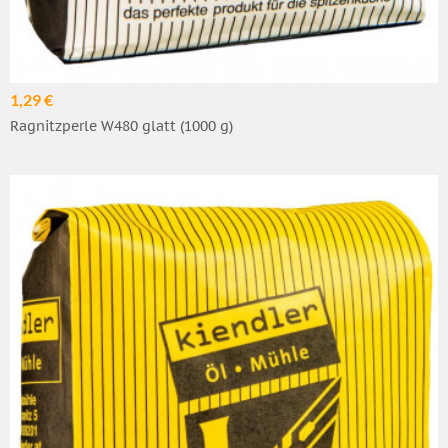
1,29 €
Ragnitzperle W480 glatt (1000 g)