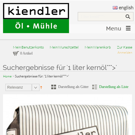
english
Menu
Mein Benutzerkonto
Mein Wunschzettel
Mein Warenkorb
Zur Kasse
Anmelden
0 Artikel
Suchergebnisse für '1 liter kernöl""">'
Home
>
Suchergebnisse für: '1 liter kernöl""">'
Darstellung als Gitter
Darstellung als Liste
Relevanz