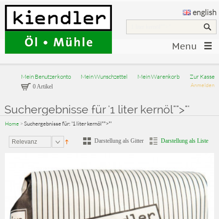
english
Menu
Mein Benutzerkonto
Mein Wunschzettel
Mein Warenkorb
Zur Kasse
Anmelden
0 Artikel
Suchergebnisse für '1 liter kernöl"">"'
Home
>
Suchergebnisse für: '1 liter kernöl"">"'
Darstellung als Gitter
Darstellung als Liste
Relevanz