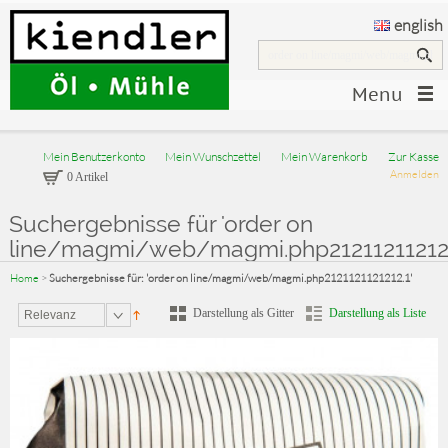
english
Menu
Mein Benutzerkonto
Mein Wunschzettel
Mein Warenkorb
Zur Kasse
Anmelden
0 Artikel
Suchergebnisse für 'order on
line/magmi/web/magmi.php212112112121
Home
>
Suchergebnisse für: 'order on line/magmi/web/magmi.php2121121121212.1'
Darstellung als Gitter
Darstellung als Liste
Relevanz