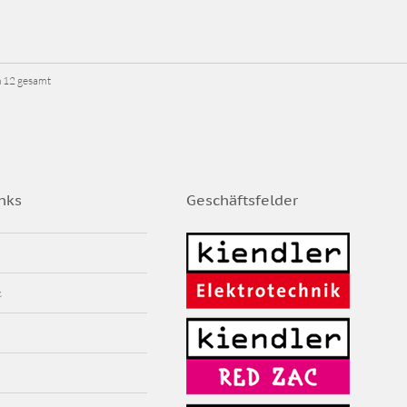
on 12 gesamt
nks
Geschäftsfelder
z