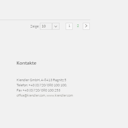
1
2
Zeige:
10
Kontakte
Kiendler GmbH, A-8413 Ragnitz 5
Telefon:
+43 (0)720/ 080 100 100
,
Fax
+43 (0)720/ 080 100 253
office@kiendler.com
,
www.kiendler.com