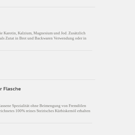
ie Karotin, Kalzium, Magnesium und Jod. Zusätzlich
n als Zutat in Brot und Backwaren Verwendung oder in
r Flasche
rbelassene Spezialität ohne Beimengung von Fremdölen
ichnetes 100% reines Steirisches Kürbiskernöl erhalten