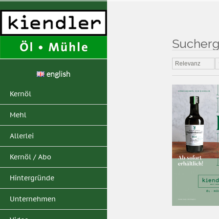
Sucherg
Home
>
Suchergebni
Relevanz
english
Kernöl
Mehl
Allerlei
Kernöl / Abo
Hintergründe
Unternehmen