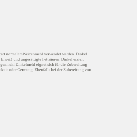
n statt normalemWeizenmehl verwendet werden. Dinkel
, Eiweiß und ungesättigte Fettsäuren. Dinkel erzielt
oggenmehl Dinkelmehl eignet sich für die Zubereitung
kuit-oder Germteig. Ebenfalls bei der Zubereitung von