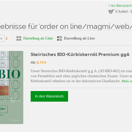
Mein Benutzerk
0 Artikel
-
0
ebnisse für 'order on line/magmi/web/
sse für: 'order on line/magmi/web/magmi.php" and "x"="x'
Darstellung als Gitter
Darstellung als Liste
Steirisches BIO-Kürbiskernöl Premium ggA
Ab:
8,70 €
Unser Steirisches BIO-Kürbiskernöl g.g.A. (AT-BIO-402) ist ein
von Fremdölen und ohne jeglichen chemischen Zusatz. Unser au
Kürbiskernöl erhalten sie in der dekorativen Glasflasche.
Mehr e
In den Warenkorb