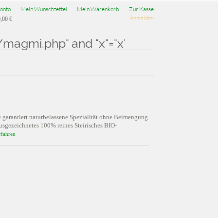
onto
Mein Wunschzettel
Mein Warenkorb
Zur Kasse
Anmelden
,00 €
magmi.php" and "x"="x'
e garantiert naturbelassene Spezialität ohne Beimengung
sgezeichnetes 100% reines Steirisches BIO-
rfahren