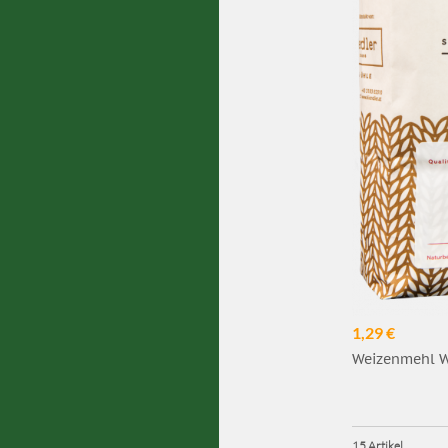
1,29 €
Weizenmehl W7
15 Artikel