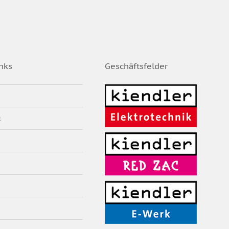
nks
Geschäftsfelder
z