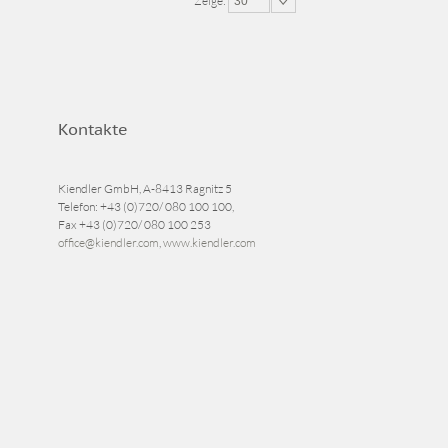
Zeige:
30
Kontakte
Kiendler GmbH, A-8413 Ragnitz 5
Telefon:
+43 (0)720/ 080 100 100
,
Fax
+43 (0)720/ 080 100 253
office@kiendler.com
,
www.kiendler.com