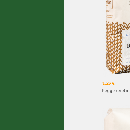
1,29 €
Roggenbrotme