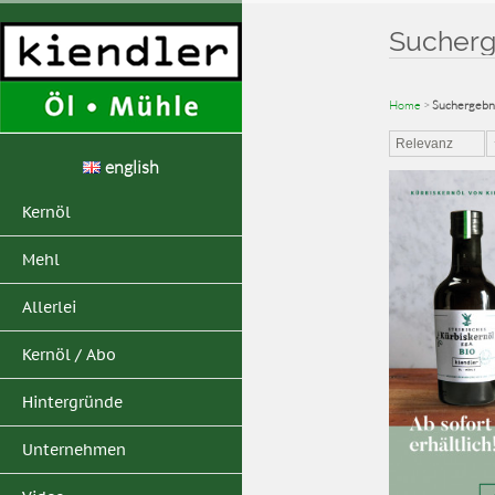
Sucherge
Home
>
Suchergebnis
Relevanz
english
Kernöl
Mehl
Allerlei
Kernöl / Abo
Hintergründe
Unternehmen