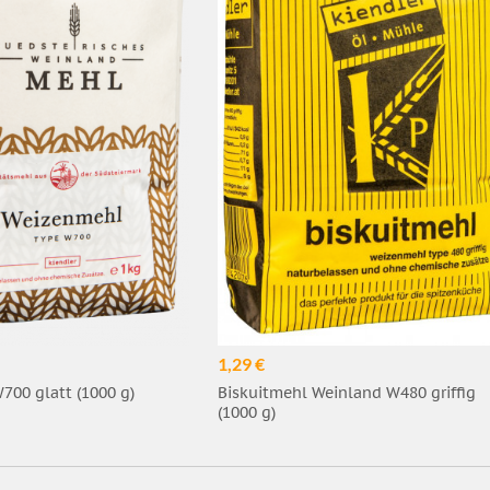
1,29 €
00 glatt (1000 g)
Biskuitmehl Weinland W480 griffig
(1000 g)