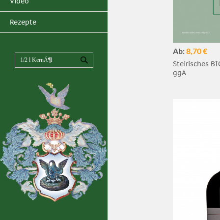
Video
Rezepte
Ab:
8,70 €
Steirisches B
ggA