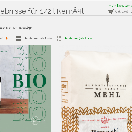
Mein Benutzerk
bnisse für '1/2 l KernÃ¶l'
0 Artikel
-
0
se für: '1/2 l KernÃ¶l'
Darstellung als Gitter
Darstellung als Liste